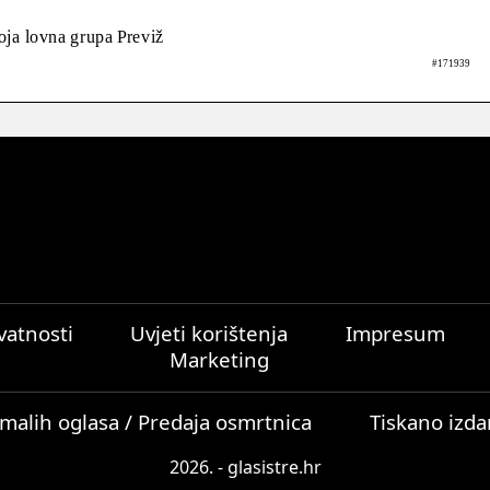
oja lovna grupa Previž
#171939
ivatnosti
Uvjeti korištenja
Impresum
Marketing
malih oglasa / Predaja osmrtnica
Tiskano izda
2026. - glasistre.hr