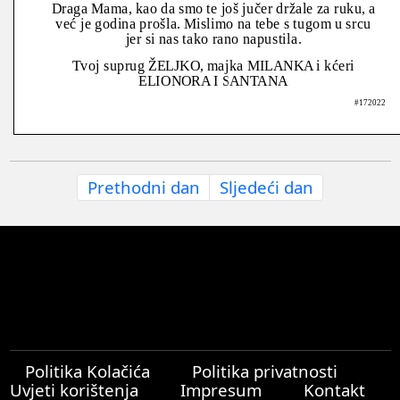
Draga Mama, kao da smo te još jučer držale za ruku, a
već je godina prošla. Mislimo na tebe s tugom u srcu
jer si nas tako rano napustila.
Tvoj suprug ŽELJKO, majka MILANKA i kćeri
ELIONORA I SANTANA
#172022
Prethodni dan
Sljedeći dan
Politika Kolačića
Politika privatnosti
Uvjeti korištenja
Impresum
Kontakt