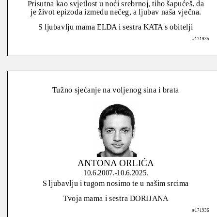
Prisutna kao svjetlost u noći srebrnoj, tiho šapućeš, da
je život epizoda između nečeg, a ljubav naša vječna.
S ljubavlju mama ELDA i sestra KATA s obitelji
#171935
Tužno sjećanje na voljenog sina i brata
ANTONA ORLIĆA
10.6.2007.-10.6.2025.
S ljubavlju i tugom nosimo te u našim srcima
Tvoja mama i sestra DORIJANA
#171936