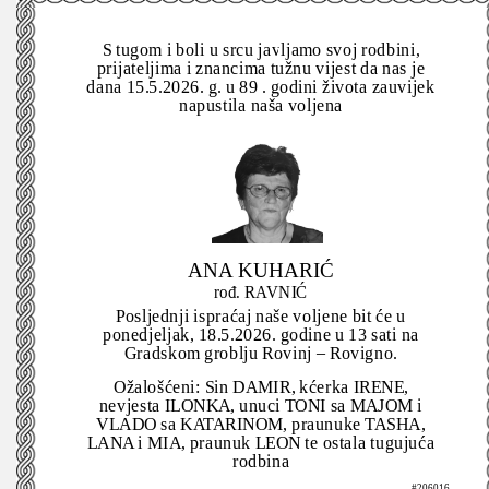
S tugom i boli u srcu javljamo svoj rodbini,
prijateljima i znancima tužnu vijest da nas je
dana 15.5.2026. g. u 89 . godini života zauvijek
napustila naša voljena
ANA KUHARIĆ
rođ. RAVNIĆ
Posljednji ispraćaj naše voljene bit će u
ponedjeljak, 18.5.2026. godine u 13 sati na
Gradskom groblju Rovinj – Rovigno.
Ožalošćeni: Sin DAMIR, kćerka IRENE,
nevjesta ILONKA, unuci TONI sa MAJOM i
VLADO sa KATARINOM, praunuke TASHA,
LANA i MIA, praunuk LEON te ostala tugujuća
rodbina
#206016