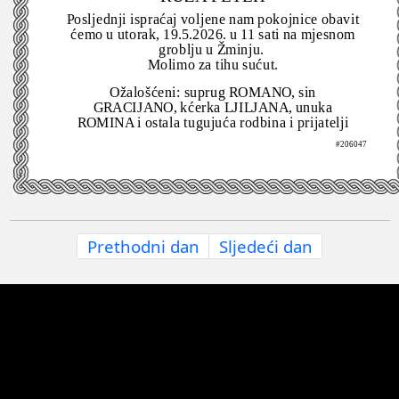
Posljednji ispraćaj voljene nam pokojnice obavit
ćemo u utorak, 19.5.2026. u 11 sati na mjesnom
groblju u Žminju.
Molimo za tihu sućut.
Ožalošćeni: suprug ROMANO, sin
GRACIJANO, kćerka LJILJANA, unuka
ROMINA i ostala tugujuća rodbina i prijatelji
#206047
Prethodni dan
Sljedeći dan