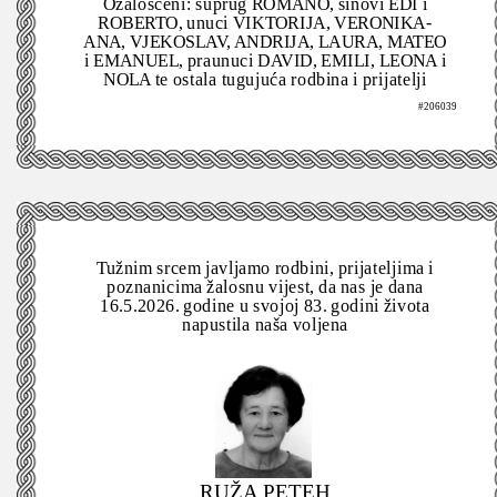
Ožalošćeni: suprug ROMANO, sinovi EDI i
ROBERTO, unuci VIKTORIJA, VERONIKA-
ANA, VJEKOSLAV, ANDRIJA, LAURA, MATEO
i EMANUEL, praunuci DAVID, EMILI, LEONA i
NOLA te ostala tugujuća rodbina i prijatelji
#206039
Tužnim srcem javljamo rodbini, prijateljima i
poznanicima žalosnu vijest, da nas je dana
16.5.2026. godine u svojoj 83. godini života
napustila naša voljena
RUŽA PETEH