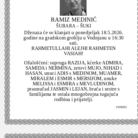
RAMIZ MEDINIĆ
ŠUBARA – ŠUKI
Dženaza će se klanjati u ponedjeljak 18.5.2026.
godine na gradskom groblju u Vodnjanu u 16:30
sati.
RAHMETULLAHI ALEJHI RAHMETEN
VASIAH!
Ožalošćeni: supruga RAZIJA, kćerke ADMIRA,
SAMIDA i NERMINA, zetovi MUJO, NIHAD i
HASAN, unuci ADIS s MEDINOM, MUAMER,
MIRALEM i ESMIR s MERSIJOM, unuke
MELISSA i ESMIRA s MEVLUDINOM,
praunučad JASMIN i LEJAN, braća i sestre s
familijama te ostala mnogobrojna tugujuća
rodbina i prijatelji.
#206002