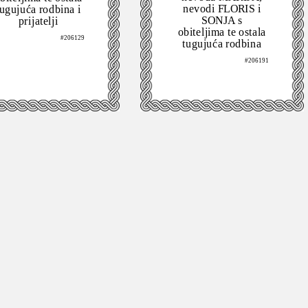
nevodi FLORIS i
tugujuća rodbina i
SONJA s
prijatelji
obiteljima te ostala
#206129
tugujuća rodbina
#206191