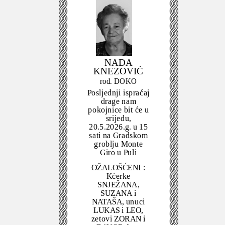
NADA
KNEZOVIĆ
rođ. DOKO
Posljednji ispraćaj
drage nam
pokojnice bit će u
srijedu,
20.5.2026.g. u 15
sati na Gradskom
groblju Monte
Giro u Puli
OŽALOŠĆENI :
Kćerke
SNJEŽANA,
SUZANA i
NATAŠA, unuci
LUKAS i LEO,
zetovi ZORAN i