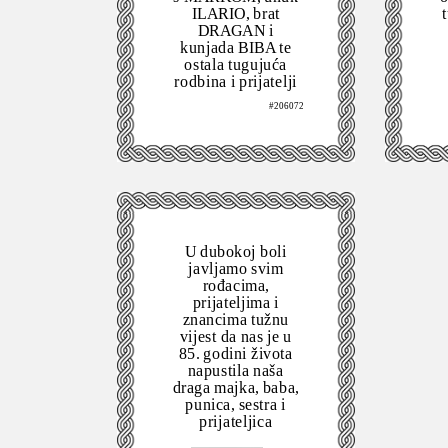
ILARIO, brat
DRAGAN i
kunjada BIBA te
ostala tugujuća
rodbina i prijatelji
#206072
U dubokoj boli
javljamo svim
rođacima,
prijateljima i
znancima tužnu
vijest da nas je u
85. godini života
napustila naša
draga majka, baba,
punica, sestra i
prijateljica