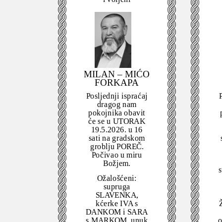
MILAN – MIĆO
FORKAPA
Posljednji ispraćaj
P
dragog nam
pokojnika obavit
će se u UTORAK
19.5.2026. u 16
sati na gradskom
groblju POREČ.
Počivao u miru
Božjem.
Ožalošćeni:
supruga
SLAVENKA,
kćerke IVA s
DANKOM i SARA
s MARKOM, unuk
o