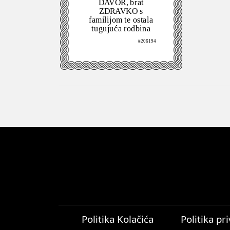
DAVOR, brat
ZDRAVKO s
familijom te ostala
tugujuća rodbina
#206194
Politika Kolačića
Politika pr