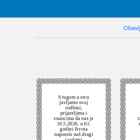
Obavij
S tugom u srcu
javljamo svoj
rodbini,
prijateljima i
znancima da nas je
z
16.5.2026. u 61.
godini života
napustio naš dragi
i voljeni