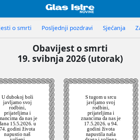
esti o smrti
Posljednji pozdravi
Sjećanja
Z
Obavijest o smrti
19. svibnja 2026 (utorak)
U dubokoj boli
S tugom u srcu
javljamo svoj
javljamo svoj
rodbini,
rodbini,
prijateljima i
prijateljima i
nancima da nas je
znancima da nas je
dana 15.5.2026. u
17.5.2026. u 94.
74. godini života
godini života
napustio naš
napustila naša
voljeni
draga i voljena