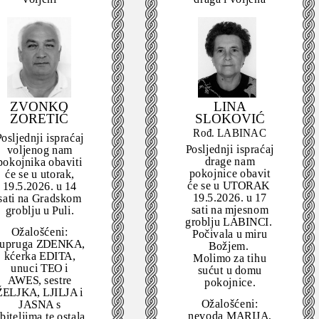
ZVONKO
LINA
ZORETIĆ
SLOKOVIĆ
Rođ. LABINAC
osljednji ispraćaj
Posljednji ispraćaj
voljenog nam
drage nam
pokojnika obaviti
pokojnice obavit
će se u utorak,
će se u UTORAK
19.5.2026. u 14
19.5.2026. u 17
sati na Gradskom
sati na mjesnom
groblju u Puli.
groblju LABINCI.
Ožalošćeni:
Počivala u miru
supruga ZDENKA,
Božjem.
kćerka EDITA,
Molimo za tihu
unuci TEO i
sućut u domu
AWES, sestre
pokojnice.
ŽELJKA, LJILJA i
Ožalošćeni:
JASNA s
nevoda MARIJA,
biteljima te ostala