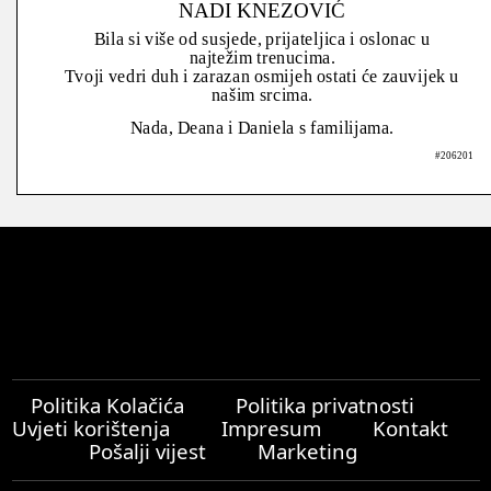
NADI KNEZOVIĆ
Bila si više od susjede, prijateljica i oslonac u
najtežim trenucima.
Tvoji vedri duh i zarazan osmijeh ostati će zauvijek u
našim srcima.
Nada, Deana i Daniela s familijama.
#206201
Politika Kolačića
Politika privatnosti
Uvjeti korištenja
Impresum
Kontakt
Pošalji vijest
Marketing