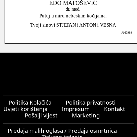
EDO MATOŠEVIĆ
dr. med.
Putuj u miru nebeskim kočijama.
Tvoji sinovi STJEPAN i ANTON i VESNA
#167999
Politika Kolačića
Politika privatnosti
Uvjeti korištenja
Impresum
Kontakt
Pošalji vijest
Marketing
Predaja malih oglasa / Predaja osmrtnica
Tiskano izdanje