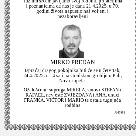
Tužnim srcem javljamo svoj rodbini, prijateljima
i poznanicima da nas je dana 21.4.2025. u 70.
godini života napustio naš voljeni i
nezaboravljeni
MIRKO PREDAN
Ispraćaj dragog pokojnika biti će se u četvrtak,
24.4.2025. u 14 sati na Gradskom groblju u Puli,
Nova kapela.
Ožalošćeni: supruga MIRELA, sinovi STEFAN i
RAFAEL, nevjeste ZVJEZDANA i ANA, unuci
FRANKA, VICTOR i MARIO te ostala tugujuća
rodbina
#167958