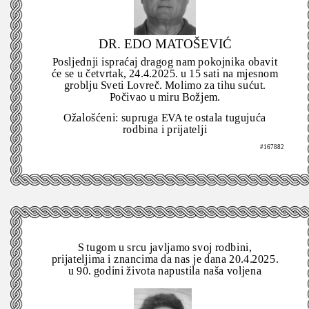
DR. EDO MATOŠEVIĆ
Posljednji ispraćaj dragog nam pokojnika obavit
će se u četvrtak, 24.4.2025. u 15 sati na mjesnom
groblju Sveti Lovreč. Molimo za tihu sućut.
Počivao u miru Božjem.
Ožalošćeni: supruga EVA te ostala tugujuća
rodbina i prijatelji
#167882
S tugom u srcu javljamo svoj rodbini,
prijateljima i znancima da nas je dana 20.4.2025.
u 90. godini života napustila naša voljena