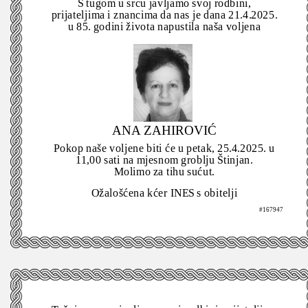
S tugom u srcu javljamo svoj rodbini,
prijateljima i znancima da nas je dana 21.4.2025.
u 85. godini života napustila naša voljena
ANA ZAHIROVIĆ
Pokop naše voljene biti će u petak, 25.4.2025. u
11,00 sati na mjesnom groblju Štinjan.
Molimo za tihu sućut.
Ožalošćena kćer INES s obitelji
#167947