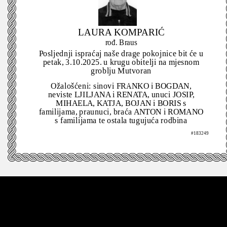
LAURA KOMPARIĆ
rođ. Braus
Posljednji ispraćaj naše drage pokojnice bit će u
petak, 3.10.2025. u krugu obitelji na mjesnom
groblju Mutvoran
Ožalošćeni: sinovi FRANKO i BOGDAN,
neviste LJILJANA i RENATA, unuci JOSIP,
MIHAELA, KATJA, BOJAN i BORIS s
familijama, praunuci, braća ANTON i ROMANO
s familijama te ostala tugujuća rodbina
#183249