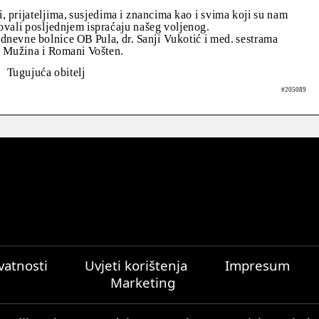
 prijateljima, susjedima i znancima kao i svima koji su nam
tvovali posljednjem ispraćaju našeg voljenog.
dnevne bolnice OB Pula, dr. Sanji Vukotić i med. sestrama
 Mužina i Romani Vošten.
Tugujuća obitelj
#205089
ivatnosti
Uvjeti korištenja
Impresum
Marketing