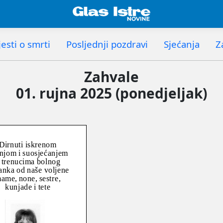
esti o smrti
Posljednji pozdravi
Sjećanja
Z
Zahvale
01. rujna 2025 (ponedjeljak)
Dirnuti iskrenom
njom i suosjećanjem
 trenucima bolnog
anka od naše voljene
ame, none, sestre,
kunjade i tete