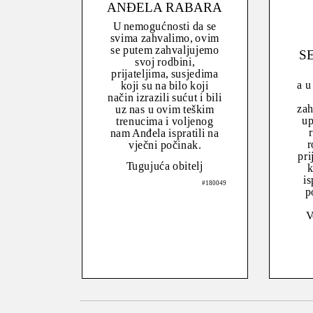
ANĐELA RABARA
U nemogućnosti da se
svima zahvalimo, ovim
se putem zahvaljujemo
S
svoj rodbini,
prijateljima, susjedima
a u
koji su na bilo koji
način izrazili sućut i bili
zah
uz nas u ovim teškim
up
trenucima i voljenog
r
nam Anđela ispratili na
r
vječni počinak.
pri
Tugujuća obitelj
k
is
#180049
p
V