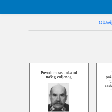
Obavij
Povodom rastanka od
našeg voljenog
paž
u
rast
m