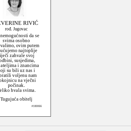
EVERINE RIVIĆ
rođ. Jugovac
 nemogućnosti da se
svima osobno
valimo, ovim putem
ućujemo najtoplije
iječi zahvale svoj
odbini, susjedima,
jateljima i znancima
oji su bili uz nas i
pratili voljenu nam
okojnicu na vječni
počinak.
eliko hvala svima.
Tugujuća obitelj
#180066