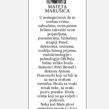
MATETA
MARUŠIĆA
U nemogućnosti da se
osobno svima
zahvalimo, ovim putem
želimo zahvaliti svim
prijateljima,
poznanicima, fizikalnoj
terapiji Poreč,
doktorima, sestrama,
osoblju hitnog prijema,
endokrinologije i
pulmologije OB Pula.
Jedno veliko hvala
doktorici Petri Berneš i
doktoru Antonu
Franceschi koji su bili tu
za nas u svakom
trenutku. Hvala za svaki
stisak ruke, za svaki
poziv, poruku. Hvala
svima koji su ga voljeli i
poštivali.
Neka naš Mate plovi
nebeskim morima i čuva