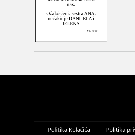
nas.
Ožalošćeni: sestra ANA,
nećakinje DANIJELA i
JELENA
#177090
Politika Kolačića
Politika pr