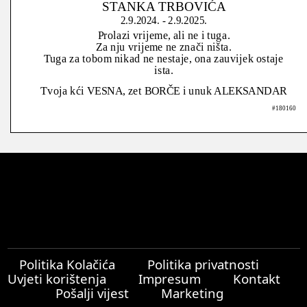
STANKA TRBOVIĆA
2.9.2024. - 2.9.2025.
Prolazi vrijeme, ali ne i tuga.
Za nju vrijeme ne znači ništa.
Tuga za tobom nikad ne nestaje, ona zauvijek ostaje
ista.
Tvoja kći VESNA, zet BORČE i unuk ALEKSANDAR
#180160
Politika Kolačića
Politika privatnosti
Uvjeti korištenja
Impresum
Kontakt
Pošalji vijest
Marketing