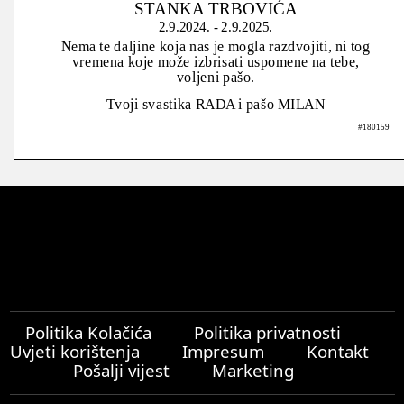
STANKA TRBOVIĆA
2.9.2024. - 2.9.2025.
Nema te daljine koja nas je mogla razdvojiti, ni tog
vremena koje može izbrisati uspomene na tebe,
voljeni pašo.
Tvoji svastika RADA i pašo MILAN
#180159
Politika Kolačića
Politika privatnosti
Uvjeti korištenja
Impresum
Kontakt
Pošalji vijest
Marketing