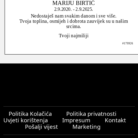
MARIJU BIRTIĆ
2.9.2020. - 2.9.2025.
Nedostaješ nam svakim danom i sve više.
Tvoja toplina, osmijeh i dobrota zauvijek su u našim
srcima.
Tvoji najmiliji
#179926
Politika Kolačića
Politika privatnosti
Uvjeti korištenja
Impresum
Kontakt
Pošalji vijest
Marketing