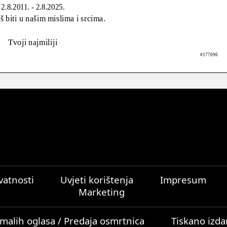
2.8.2011. - 2.8.2025.
š biti u našim mislima i srcima.
Tvoji najmiliji
#177096
ivatnosti
Uvjeti korištenja
Impresum
Marketing
malih oglasa / Predaja osmrtnica
Tiskano izda