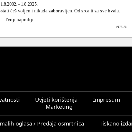
1.8.2002. - 1.8.2025.
tati ćeš voljen i nikada zaboravljen. Od srca ti za sve hvala.
Tvoji najmiliji
#177175
ivatnosti
Uvjeti korištenja
Impresum
Marketing
malih oglasa / Predaja osmrtnica
Tiskano izda