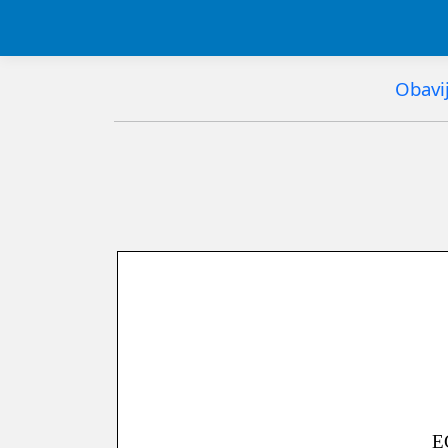
Obavij
E