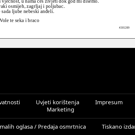
 u vječnost, u nama ćeš živjeti dok god mi dišemo.
vaki osmijeh, zagrljaj i poljubac.
 sada ljube nebeski anđeli.
Vole te seka i braco
#205289
ivatnosti
Uvjeti korištenja
Impresum
Marketing
malih oglasa / Predaja osmrtnica
Tiskano izda