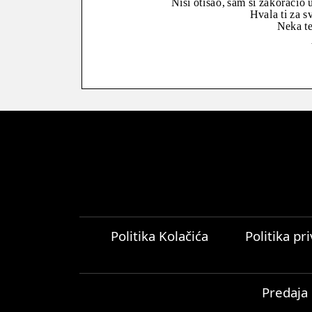
Nisi otišao, sam si zakoračio
Hvala ti za s
Neka te
Politika Kolačića
Politika pr
Predaja 