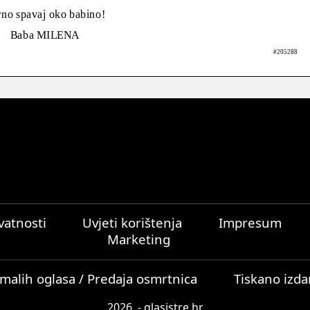
no spavaj oko babino!
Baba MILENA
#205288
ivatnosti
Uvjeti korištenja
Impresum
Marketing
malih oglasa / Predaja osmrtnica
Tiskano izda
2026. - glasistre.hr