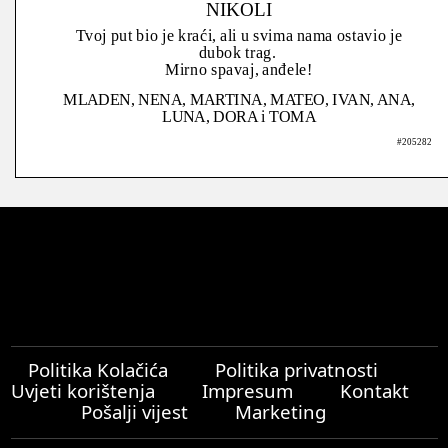
NIKOLI
Tvoj put bio je kraći, ali u svima nama ostavio je
dubok trag.
Mirno spavaj, anđele!
MLADEN, NENA, MARTINA, MATEO, IVAN, ANA,
LUNA, DORA i TOMA
#205282
Politika Kolačića
Politika privatnosti
Uvjeti korištenja
Impresum
Kontakt
Pošalji vijest
Marketing