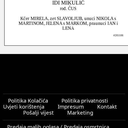
IDI MIKULIĆ
rođ. ĆUS
Kćer MIRELA, zet SLAVOLJUB, unuci NIKOLA s
MARTINOM, JELENA s MARKOM, praunuci IAN i
LENA
#205106
Politika Kolačića
Politika privatnosti
Uvjeti korištenja
Impresum
Kontakt
Pošalji vijest
Marketing
Predaja malih oglasa / Predaja osmrtnica