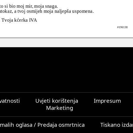
to si bio moj mir, moja snaga.
utokaz, a tvoj osmijeh moja naljepša uspomena.
Tvoja kćerka IVA
#196138
ivatnosti
Uvjeti korištenja
Impresum
Marketing
malih oglasa / Predaja osmrtnica
Tiskano izda