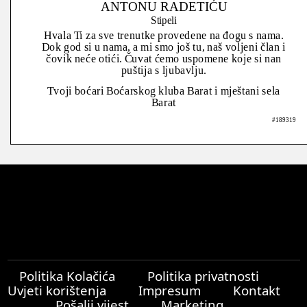
ANTONU RADETIĆU
Stipeli
Hvala Ti za sve trenutke provedene na đogu s nama.
Dok god si u nama, a mi smo još tu, naš voljeni član i
čovik neće otići. Čuvat ćemo uspomene koje si nan
puštija s ljubavlju.
Tvoji boćari Boćarskog kluba Barat i mještani sela
Barat
#189319
Politika Kolačića
Politika privatnosti
Uvjeti korištenja
Impresum
Kontakt
Pošalji vijest
Marketing