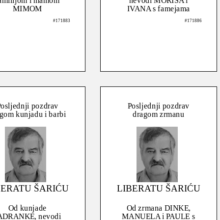
amilijom i mamom
nevodi MORISA i
MIMOM
IVANA s famejama
#171883
#171886
osljednji pozdrav
Posljednji pozdrav
gom kunjadu i barbi
dragom zrmanu
BERATU ŠARIĆU
LIBERATU ŠARIĆU
Od kunjade
Od zrmana DINKE,
ADRANKE, nevodi
MANUELA i PAULE s