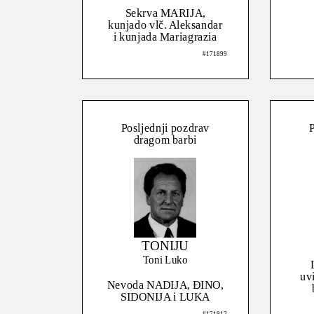
Sekrva MARIJA,
kunjado vlč. Aleksandar
i kunjada Mariagrazia
#171899
Posljednji pozdrav
P
dragom barbi
TONIJU
Toni Luko
uv
Nevoda NADIJA, ĐINO,
SIDONIJA i LUKA