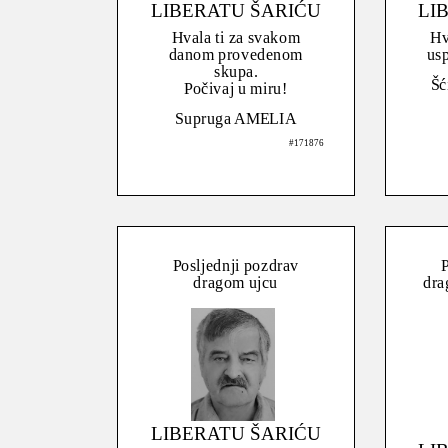
LIBERATU ŠARIĆU
LI
Hvala ti za svakom
Hv
danom provedenom
usp
skupa.
Šć
Počivaj u miru!
Supruga AMELIA
#171876
Posljednji pozdrav
P
dragom ujcu
dra
LIBERATU ŠARIĆU