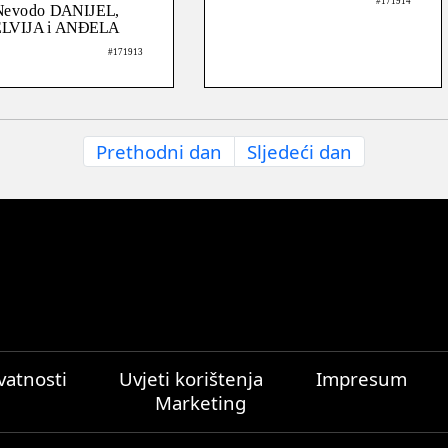
#171914
Nevodo DANIJEL,
ELVIJA i ANĐELA
#171913
Prethodni dan
Sljedeći dan
ivatnosti
Uvjeti korištenja
Impresum
Marketing