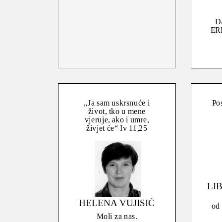
D
ER
„Ja sam uskrsnuće i
Pos
život, tko u mene
vjeruje, ako i umre,
živjet će“ Iv 11,25
LI
HELENA VUJISIĆ
od 
Moli za nas.