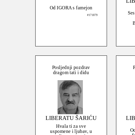
LI
Od IGORA s famejon
Ses
#171879
Posljednji pozdrav
P
dragom tati i didu
LIBERATU ŠARIĆU
LI
Hvala ti za sve
Od
uspomene i ljubav, u