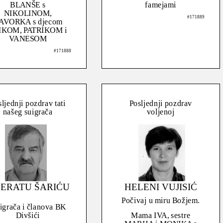
BLANŠE s
famejami
NIKOLINOM,
#171889
AVORKA s djecom
IKOM, PATRIKOM i
VANESOM
#171888
ljednji pozdrav tati
Posljednji pozdrav
našeg suigrača
voljenoj
BERATU ŠARIĆU
HELENI VUJISIĆ
Počivaj u miru Božjem.
igrača i članova BK
Divšići
Mama IVA, sestre