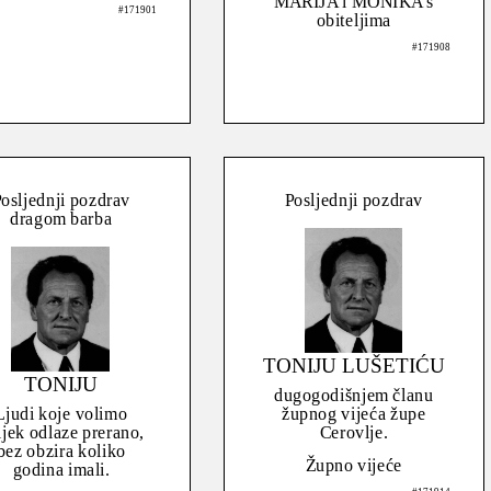
MARIJA i MONIKA s
#171901
obiteljima
#171908
osljednji pozdrav
Posljednji pozdrav
dragom barba
TONIJU LUŠETIĆU
TONIJU
dugogodišnjem članu
Ljudi koje volimo
župnog vijeća župe
ijek odlaze prerano,
Cerovlje.
bez obzira koliko
Župno vijeće
godina imali.