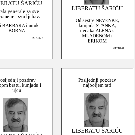
BERATU ŠARIĆU
LIBERATU ŠARIĆU
ala generale za sve
omene i svu ljubav.
Od sestre NEVENKE,
i BARBARA i unuk
kunjada STANKA,
BORNA
nećaka ALENA s
MLADENOM i
#171877
ERIKOM
#171878
osljednji pozdrav
Posljednji pozdrav
gom bratu, kunjadu i
najboljem tati
ujcu
LIBERATU ŠARIĆU