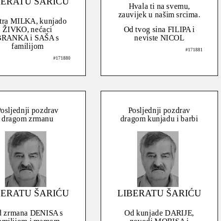
BERATU ŠARIĆU
Hvala ti na svemu,
zauvijek u našim srcima.
tra MILKA, kunjado
ŽIVKO, nećaci
Od tvog sina FILIPA i
BRANKA i SAŠA s
neviste NICOL
familijom
#171881
#171880
osljednji pozdrav
Posljednji pozdrav
dragom zrmanu
dragom kunjadu i barbi
BERATU ŠARIĆU
LIBERATU ŠARIĆU
 zrmana DENISA s
Od kunjade DARIJE,