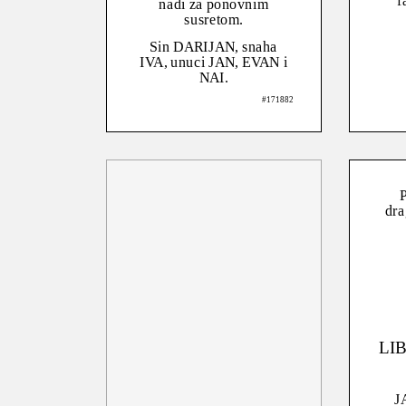
f
nadi za ponovnim
susretom.
Sin DARIJAN, snaha
IVA, unuci JAN, EVAN i
NAI.
#171882
P
dra
LI
J