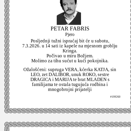
PETAR FABRIS
Pjero
Posljednji tužni ispraćaj bit će u subotu,
7.3.2026. u 14 sati iz kapele na mjesnom groblju
Kringa.
Počivao u miru Božjem.
Molimo za tihu sućut u kući pokojnika.
Ožalošćeni: supruga VERA, kćerka KATJA, sin
LEO, zet DALIBOR, unuk ROKO, sestre
DRAGICA i MARIJA te brat MLADEN s
familijama te ostala tugujuća rodbina i
mnogobrojni prijatelji
#199260