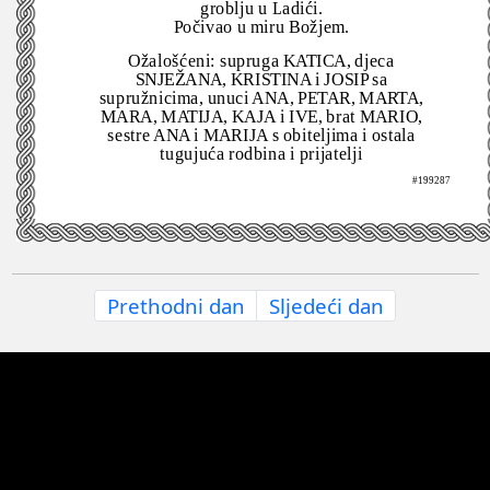
groblju u Ladići.
Počivao u miru Božjem.
Ožalošćeni: supruga KATICA, djeca
SNJEŽANA, KRISTINA i JOSIP sa
supružnicima, unuci ANA, PETAR, MARTA,
MARA, MATIJA, KAJA i IVE, brat MARIO,
sestre ANA i MARIJA s obiteljima i ostala
tugujuća rodbina i prijatelji
#199287
Prethodni dan
Sljedeći dan