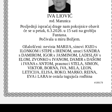
IVA LIOVIĆ
rođ. Marunica
Posljednji ispraćaj drage nam pokojnice obavit
će se u petak, 6.3.2026. u 15 sati na groblju
Funtana.
Počivala u miru Božjem.
Ožalošćeni: nevista MARIJA, sinovi JOZO s
ILONKOM i STIPE s IRENOM, unuci SANDRA
s DAMIROM, IGOR s JASMINOM, LADISLAV s
ELOM, ZVONKO s IVANOM, DAMIR s DAŠOM
i IVANA s ANTOM, praunuci STELA, SIMON,
VIKTOR, BORNA, IVA, MILA, LEON,
LETICIJA, ELISA, ROKO, MARKO, REINA,
EVA i LARA te ostala tugujuća rodbina
#199179