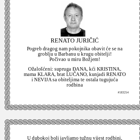
RENATO JURIČIĆ
Pogreb dragog nam pokojnika obavit će se na
groblju u Barbanu u krugu obitelji!
Počivao u miru Božjem!
Ožalošćeni: supruga ĐANA, kći KRISTINA,
mama KLARA, brat LUČANO, kunjadi RENATO
i NEVIJA sa obiteljima te ostala tugujuća
rodbina
#183254
U dubokoj boli javljamo tužnu vijest rodbini,