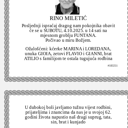
RINO MILETIĆ
Posljednji ispraćaj dragog nam pokojnika obavit
će se u SUBOTU, 4.10.2025. u 14 sati na
mjesnom groblju FUNTANA.
Počivao u miru Božjem.
Ožalošćeni: kćerke MARINA i LOREDANA,
unuka GIOIA, zetovi FLAVIO i GIANNI, brat
ATILIO s familijom te ostala tugujuća rodbina
#183251
U dubokoj boli javljamo tužnu vijest rodbini,
prijateljima i znancima da nas je u svojoj 62.
godini života napustio naš dragi suprug, tata,
sin, brat i kunjado