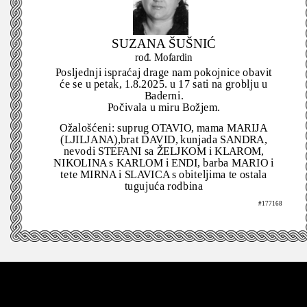
SUZANA ŠUŠNIĆ
rođ. Mofardin
Posljednji ispraćaj drage nam pokojnice obavit
će se u petak, 1.8.2025. u 17 sati na groblju u
Baderni.
Počivala u miru Božjem.
Ožalošćeni: suprug OTAVIO, mama MARIJA
(LJILJANA),brat DAVID, kunjada SANDRA,
nevodi STEFANI sa ŽELJKOM i KLAROM,
NIKOLINA s KARLOM i ENDI, barba MARIO i
tete MIRNA i SLAVICA s obiteljima te ostala
tugujuća rodbina
#177168